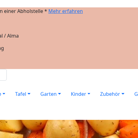
 einer Abholstelle *
Mehr erfahren
l / Alma
ng
e
Tafel
Garten
Kinder
Zubehör
G