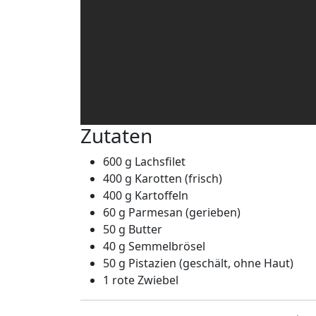
Zutaten
600 g Lachsfilet
400 g Karotten (frisch)
400 g Kartoffeln
60 g Parmesan (gerieben)
50 g Butter
40 g Semmelbrösel
50 g Pistazien (geschält, ohne Haut)
1 rote Zwiebel