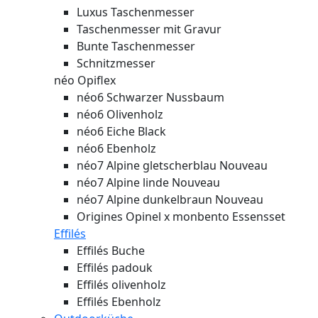
Luxus Taschenmesser
Taschenmesser mit Gravur
Bunte Taschenmesser
Schnitzmesser
néo Opiflex
néo6 Schwarzer Nussbaum
néo6 Olivenholz
néo6 Eiche Black
néo6 Ebenholz
néo7 Alpine gletscherblau
Nouveau
néo7 Alpine linde
Nouveau
néo7 Alpine dunkelbraun
Nouveau
Origines Opinel x monbento Essensset
Effilés
Effilés Buche
Effilés padouk
Effilés olivenholz
Effilés Ebenholz