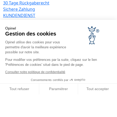
30 Tage Rückgaberecht
Sichere Zahlung
KUNDENDIENST
Allgemeine Verkaufsbedingungen
Datenschutzrichtlinie
Opinel
Angebote für Unternehmen
Gestion des cookies
Opinel utilise des cookies pour vous
Werbegeschenke
permettre d'avoir la meilleure expérience
Gastronome
possible sur notre site.
Opinel News
Pour modifier vos préférences par la suite, cliquez sur le lien
'Préférences de cookies' situé dans le pied de page.
Neuigkeiten erhalten
Besuchen Sie uns
Consulter notre politique de confidentialité
Consentements certifiés par
Tout refuser
Paramétrer
Tout accepter
Axeptio consent
Plateforme de Gestion du Consentement : Personnalisez vos O
© Opinel, 2026.
Rechtliche Hinweise
ANB
Barrierefreiheit
Notre plateforme vous permet d'adapter et de gérer vos paramètr
Sitemap
Die Verwaltung von Cookies