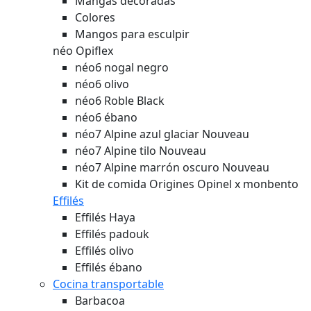
Mangas decoradas
Colores
Mangos para esculpir
néo Opiflex
néo6 nogal negro
néo6 olivo
néo6 Roble Black
néo6 ébano
néo7 Alpine azul glaciar
Nouveau
néo7 Alpine tilo
Nouveau
néo7 Alpine marrón oscuro
Nouveau
Kit de comida Origines Opinel x monbento
Effilés
Effilés Haya
Effilés padouk
Effilés olivo
Effilés ébano
Cocina transportable
Barbacoa