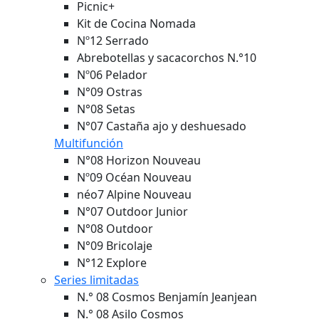
Picnic+
Kit de Cocina Nomada
Nº12 Serrado
Abrebotellas y sacacorchos N.°10
Nº06 Pelador
N°09 Ostras
N°08 Setas
N°07 Castaña ajo y deshuesado
Multifunción
N°08 Horizon
Nouveau
Nº09 Océan
Nouveau
néo7 Alpine
Nouveau
N°07 Outdoor Junior
N°08 Outdoor
N°09 Bricolaje
N°12 Explore
Series limitadas
N.° 08 Cosmos Benjamín Jeanjean
N.° 08 Asilo Cosmos