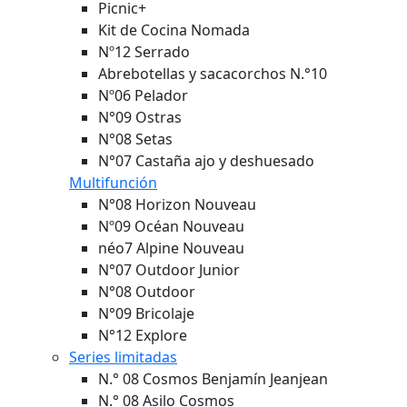
Picnic+
Kit de Cocina Nomada
Nº12 Serrado
Abrebotellas y sacacorchos N.°10
Nº06 Pelador
N°09 Ostras
N°08 Setas
N°07 Castaña ajo y deshuesado
Multifunción
N°08 Horizon
Nouveau
Nº09 Océan
Nouveau
néo7 Alpine
Nouveau
N°07 Outdoor Junior
N°08 Outdoor
N°09 Bricolaje
N°12 Explore
Series limitadas
N.° 08 Cosmos Benjamín Jeanjean
N.° 08 Asilo Cosmos