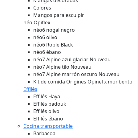
Mangas decoradas
Colores
Mangos para esculpir
néo Opiflex
néo6 nogal negro
néo6 olivo
néo6 Roble Black
néo6 ébano
néo7 Alpine azul glaciar
Nouveau
néo7 Alpine tilo
Nouveau
néo7 Alpine marrón oscuro
Nouveau
Kit de comida Origines Opinel x monbento
Effilés
Effilés Haya
Effilés padouk
Effilés olivo
Effilés ébano
Cocina transportable
Barbacoa