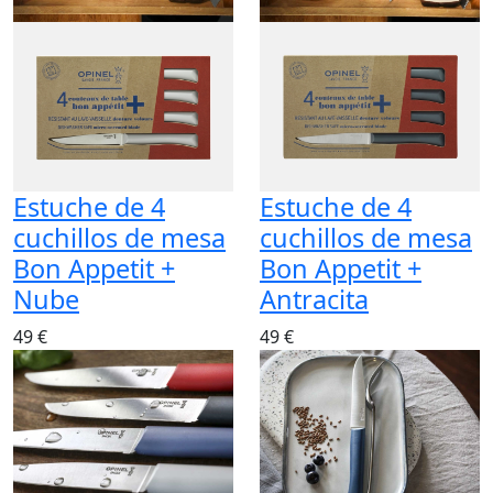
Estuche de 4
Estuche de 4
cuchillos de mesa
cuchillos de mesa
Bon Appetit +
Bon Appetit +
Nube
Antracita
49 €
49 €