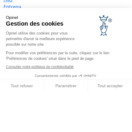
Entrega
La garantía de Opinel
Opinel
Devoluciones en 30 días
Gestion des cookies
Pago seguro
Opinel utilise des cookies pour vous
El servicio posventa y de mantenimiento
permettre d'avoir la meilleure expérience
Condiciones generales de venta
possible sur notre site.
Ofertas para empresas
Pour modifier vos préférences par la suite, cliquez sur le lien
'Préférences de cookies' situé dans le pied de page.
Regalos de empresa
Restauradores
Consulter notre politique de confidentialité
Noticias Opinel
Consentements certifiés par
Recibir las novedades
Tout refuser
Paramétrer
Tout accepter
Venga a vernos
Axeptio consent
Plateforme de Gestion du Consentement : Personnalisez vos O
Notre plateforme vous permet d'adapter et de gérer vos paramètr
© Opinel, 2026.
Aviso legal
CGU
Accesibilidad