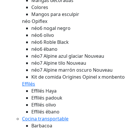
Mangas decoradas
Colores
Mangos para esculpir
néo Opiflex
néo6 nogal negro
néo6 olivo
néo6 Roble Black
néo6 ébano
néo7 Alpine azul glaciar
Nouveau
néo7 Alpine tilo
Nouveau
néo7 Alpine marrón oscuro
Nouveau
Kit de comida Origines Opinel x monbento
Effilés
Effilés Haya
Effilés padouk
Effilés olivo
Effilés ébano
Cocina transportable
Barbacoa