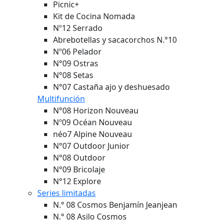
Picnic+
Kit de Cocina Nomada
Nº12 Serrado
Abrebotellas y sacacorchos N.°10
Nº06 Pelador
N°09 Ostras
N°08 Setas
N°07 Castaña ajo y deshuesado
Multifunción
N°08 Horizon
Nouveau
Nº09 Océan
Nouveau
néo7 Alpine
Nouveau
N°07 Outdoor Junior
N°08 Outdoor
N°09 Bricolaje
N°12 Explore
Series limitadas
N.° 08 Cosmos Benjamín Jeanjean
N.° 08 Asilo Cosmos