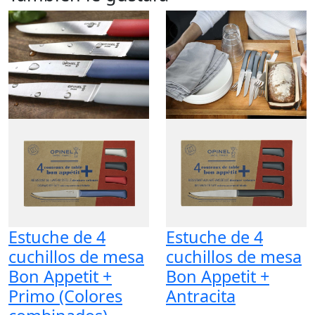
Estuche de 4
Estuche de 4
cuchillos de mesa
cuchillos de mesa
Bon Appetit +
Bon Appetit +
Primo (Colores
Antracita