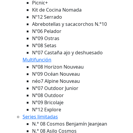
Picnic+
Kit de Cocina Nomada
Nº12 Serrado
Abrebotellas y sacacorchos N.°10
Nº06 Pelador
N°09 Ostras
N°08 Setas
N°07 Castaña ajo y deshuesado
Multifunción
N°08 Horizon
Nouveau
Nº09 Océan
Nouveau
néo7 Alpine
Nouveau
N°07 Outdoor Junior
N°08 Outdoor
N°09 Bricolaje
N°12 Explore
Series limitadas
N.° 08 Cosmos Benjamín Jeanjean
N.° 08 Asilo Cosmos