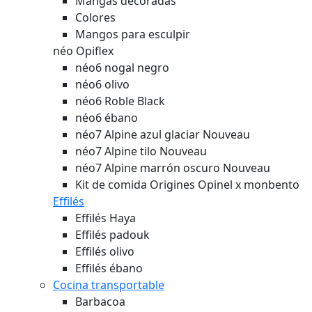
Mangas decoradas
Colores
Mangos para esculpir
néo Opiflex
néo6 nogal negro
néo6 olivo
néo6 Roble Black
néo6 ébano
néo7 Alpine azul glaciar
Nouveau
néo7 Alpine tilo
Nouveau
néo7 Alpine marrón oscuro
Nouveau
Kit de comida Origines Opinel x monbento
Effilés
Effilés Haya
Effilés padouk
Effilés olivo
Effilés ébano
Cocina transportable
Barbacoa