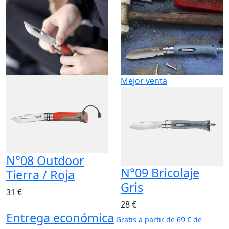
Mejor venta
N°08 Outdoor
N°09 Bricolaje
Tierra / Roja
Gris
31 €
28 €
Entrega económica
Gratis a partir de 69 € de