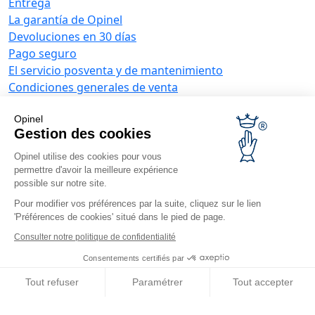
Entrega
La garantía de Opinel
Devoluciones en 30 días
Pago seguro
El servicio posventa y de mantenimiento
Condiciones generales de venta
Ofertas para empresas
Opinel
Regalos de empresa
Gestion des cookies
Restauradores
Opinel utilise des cookies pour vous
Noticias Opinel
permettre d'avoir la meilleure expérience
possible sur notre site.
Recibir las novedades
Venga a vernos
Pour modifier vos préférences par la suite, cliquez sur le lien
'Préférences de cookies' situé dans le pied de page.
Consulter notre politique de confidentialité
Consentements certifiés par
Tout refuser
Paramétrer
Tout accepter
© Opinel, 2026.
Aviso legal
CGU
Accesibilidad
Axeptio consent
Plateforme de Gestion du Consentement : Personnalisez vos O