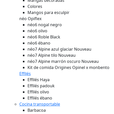
Mangas decoradas
Colores
Mangos para esculpir
néo Opiflex
néo6 nogal negro
néo6 olivo
néo6 Roble Black
néo6 ébano
néo7 Alpine azul glaciar
Nouveau
néo7 Alpine tilo
Nouveau
néo7 Alpine marrón oscuro
Nouveau
Kit de comida Origines Opinel x monbento
Effilés
Effilés Haya
Effilés padouk
Effilés olivo
Effilés ébano
Cocina transportable
Barbacoa