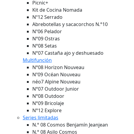
Picnic+
Kit de Cocina Nomada
Nº12 Serrado
Abrebotellas y sacacorchos N.°10
Nº06 Pelador
N°09 Ostras
N°08 Setas
N°07 Castaña ajo y deshuesado
Multifunción
N°08 Horizon
Nouveau
Nº09 Océan
Nouveau
néo7 Alpine
Nouveau
N°07 Outdoor Junior
N°08 Outdoor
N°09 Bricolaje
N°12 Explore
Series limitadas
N.° 08 Cosmos Benjamín Jeanjean
N.° 08 Asilo Cosmos