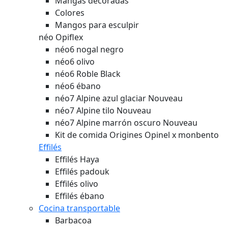
Mangas decoradas
Colores
Mangos para esculpir
néo Opiflex
néo6 nogal negro
néo6 olivo
néo6 Roble Black
néo6 ébano
néo7 Alpine azul glaciar
Nouveau
néo7 Alpine tilo
Nouveau
néo7 Alpine marrón oscuro
Nouveau
Kit de comida Origines Opinel x monbento
Effilés
Effilés Haya
Effilés padouk
Effilés olivo
Effilés ébano
Cocina transportable
Barbacoa