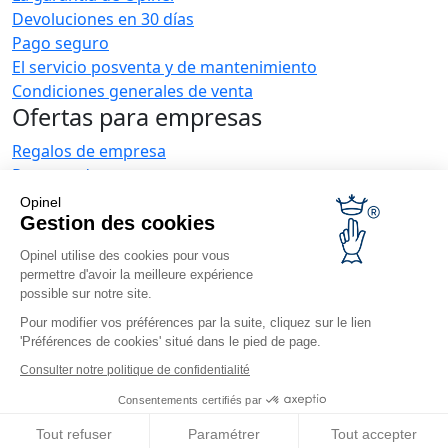
Devoluciones en 30 días
Pago seguro
El servicio posventa y de mantenimiento
Condiciones generales de venta
Ofertas para empresas
Regalos de empresa
Restauradores
Noticias Opinel
Opinel
Gestion des cookies
Recibir las novedades
Venga a vernos
Opinel utilise des cookies pour vous
permettre d'avoir la meilleure expérience
possible sur notre site.
Pour modifier vos préférences par la suite, cliquez sur le lien
'Préférences de cookies' situé dans le pied de page.
Consulter notre politique de confidentialité
© Opinel, 2026.
Aviso legal
CGU
Accesibilidad
Consentements certifiés par
Mapa del sitio
Gestión de las cookies
Tout refuser
Paramétrer
Tout accepter
Europa / ES