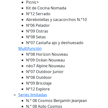
Picnic+
Kit de Cocina Nomada
Nº12 Serrado
Abrebotellas y sacacorchos N.°10
Nº06 Pelador
N°09 Ostras
N°08 Setas
N°07 Castaña ajo y deshuesado
Multifunción
N°08 Horizon
Nouveau
Nº09 Océan
Nouveau
néo7 Alpine
Nouveau
N°07 Outdoor Junior
N°08 Outdoor
N°09 Bricolaje
N°12 Explore
Series limitadas
N.° 08 Cosmos Benjamín Jeanjean
N.° 08 Asilo Cosmos