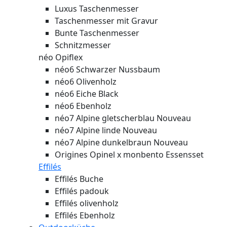
Luxus Taschenmesser
Taschenmesser mit Gravur
Bunte Taschenmesser
Schnitzmesser
néo Opiflex
néo6 Schwarzer Nussbaum
néo6 Olivenholz
néo6 Eiche Black
néo6 Ebenholz
néo7 Alpine gletscherblau
Nouveau
néo7 Alpine linde
Nouveau
néo7 Alpine dunkelbraun
Nouveau
Origines Opinel x monbento Essensset
Effilés
Effilés Buche
Effilés padouk
Effilés olivenholz
Effilés Ebenholz