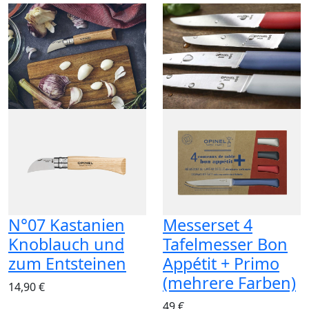
N°07 Kastanien
Messerset 4
Knoblauch und
Tafelmesser Bon
zum Entsteinen
Appétit + Primo
(mehrere Farben)
14,90 €
49 €