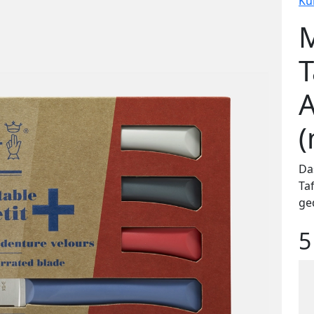
Ku
M
T
A
(
Da
Ta
ge
5