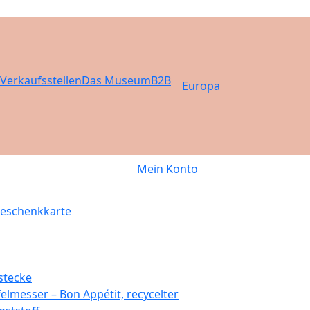
Verkaufsstellen
Das Museum
B2B
Europa
Mein Konto
eschenkkarte
stecke
felmesser – Bon Appétit, recycelter