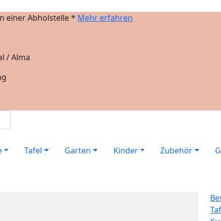
 einer Abholstelle *
Mehr erfahren
l / Alma
ng
e
Tafel
Garten
Kinder
Zubehör
G
Be
Ta