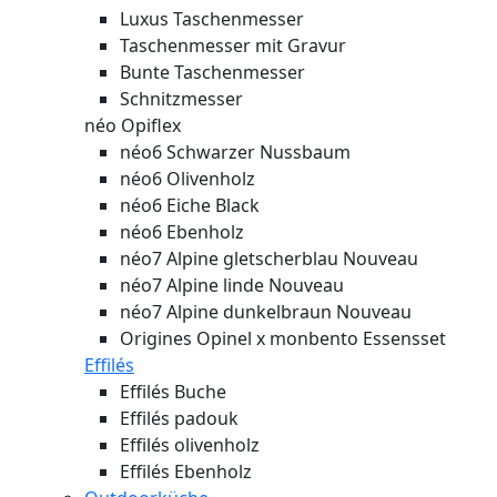
Luxus Taschenmesser
Taschenmesser mit Gravur
Bunte Taschenmesser
Schnitzmesser
néo Opiflex
néo6 Schwarzer Nussbaum
néo6 Olivenholz
néo6 Eiche Black
néo6 Ebenholz
néo7 Alpine gletscherblau
Nouveau
néo7 Alpine linde
Nouveau
néo7 Alpine dunkelbraun
Nouveau
Origines Opinel x monbento Essensset
Effilés
Effilés Buche
Effilés padouk
Effilés olivenholz
Effilés Ebenholz