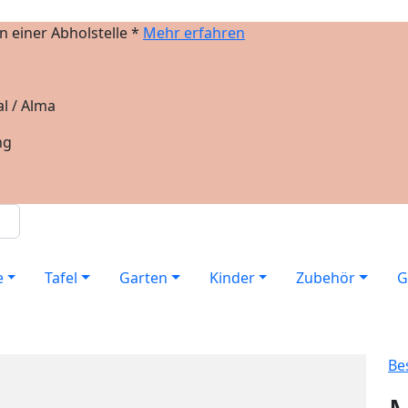
 einer Abholstelle *
Mehr erfahren
l / Alma
ng
e
Tafel
Garten
Kinder
Zubehör
G
Be