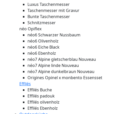
Luxus Taschenmesser
Taschenmesser mit Gravur
Bunte Taschenmesser
Schnitzmesser
néo Opiflex
néo6 Schwarzer Nussbaum
néo6 Olivenholz
néo6 Eiche Black
néo6 Ebenholz
néo7 Alpine gletscherblau
Nouveau
néo7 Alpine linde
Nouveau
néo7 Alpine dunkelbraun
Nouveau
Origines Opinel x monbento Essensset
Effilés
Effilés Buche
Effilés padouk
Effilés olivenholz
Effilés Ebenholz