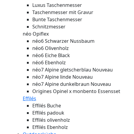
Luxus Taschenmesser
Taschenmesser mit Gravur
Bunte Taschenmesser
Schnitzmesser
néo Opiflex
néo6 Schwarzer Nussbaum
néo6 Olivenholz
néo6 Eiche Black
néo6 Ebenholz
néo7 Alpine gletscherblau
Nouveau
néo7 Alpine linde
Nouveau
néo7 Alpine dunkelbraun
Nouveau
Origines Opinel x monbento Essensset
Effilés
Effilés Buche
Effilés padouk
Effilés olivenholz
Effilés Ebenholz