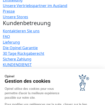
Unsere Vertriebspartner im Ausland
Presse
Unsere Stores
Kundenbetreuung
Kontaktieren Sie uns
FAQ
Lieferung
Die Opinel Garantie
30 Tage Rückgaberecht
Sichere Zahlung
KUNDENDIENST
Allgemeine Verkaufsbedingungen
Datenschutzrichtlinie
Opinel
Angebote für Unternehmen
Gestion des cookies
Opinel utilise des cookies pour vous
Werbegeschenke
permettre d'avoir la meilleure expérience
Gastronome
possible sur notre site.
Opinel News
Pour modifier vos préférences par la suite, cliquez sur le lien