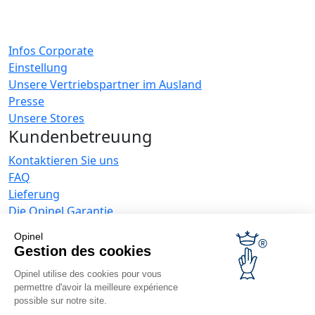
Infos Corporate
Einstellung
Unsere Vertriebspartner im Ausland
Presse
Unsere Stores
Kundenbetreuung
Kontaktieren Sie uns
FAQ
Lieferung
Die Opinel Garantie
30 Tage Rückgaberecht
Opinel
Sichere Zahlung
Gestion des cookies
KUNDENDIENST
Opinel utilise des cookies pour vous
Allgemeine Verkaufsbedingungen
permettre d'avoir la meilleure expérience
Datenschutzrichtlinie
possible sur notre site.
Angebote für Unternehmen