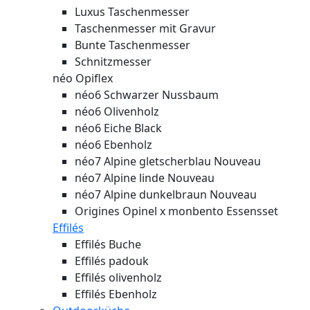
Luxus Taschenmesser
Taschenmesser mit Gravur
Bunte Taschenmesser
Schnitzmesser
néo Opiflex
néo6 Schwarzer Nussbaum
néo6 Olivenholz
néo6 Eiche Black
néo6 Ebenholz
néo7 Alpine gletscherblau
Nouveau
néo7 Alpine linde
Nouveau
néo7 Alpine dunkelbraun
Nouveau
Origines Opinel x monbento Essensset
Effilés
Effilés Buche
Effilés padouk
Effilés olivenholz
Effilés Ebenholz