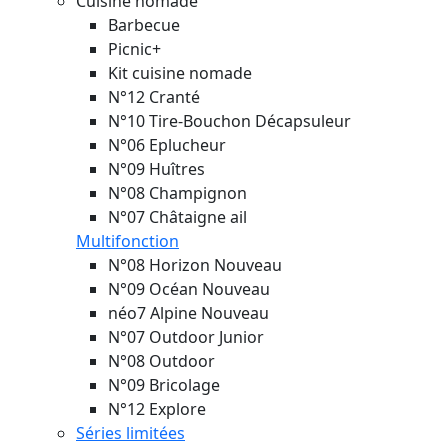
Cuisine nomade
Barbecue
Picnic+
Kit cuisine nomade
N°12 Cranté
N°10 Tire-Bouchon Décapsuleur
N°06 Eplucheur
N°09 Huîtres
N°08 Champignon
N°07 Châtaigne ail
Multifonction
N°08 Horizon
Nouveau
N°09 Océan
Nouveau
néo7 Alpine
Nouveau
N°07 Outdoor Junior
N°08 Outdoor
N°09 Bricolage
N°12 Explore
Séries limitées