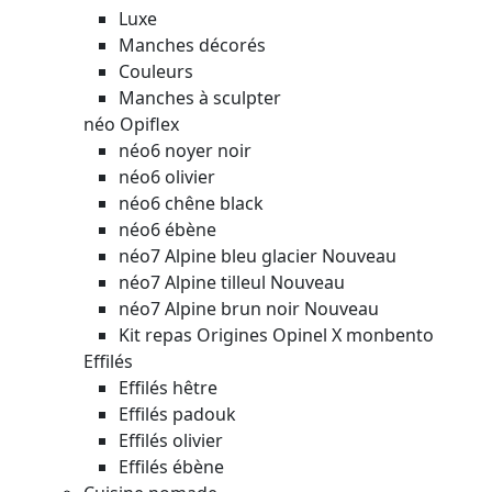
Luxe
Manches décorés
Couleurs
Manches à sculpter
néo Opiflex
néo6 noyer noir
néo6 olivier
néo6 chêne black
néo6 ébène
néo7 Alpine bleu glacier
Nouveau
néo7 Alpine tilleul
Nouveau
néo7 Alpine brun noir
Nouveau
Kit repas Origines Opinel X monbento
Effilés
Effilés hêtre
Effilés padouk
Effilés olivier
Effilés ébène