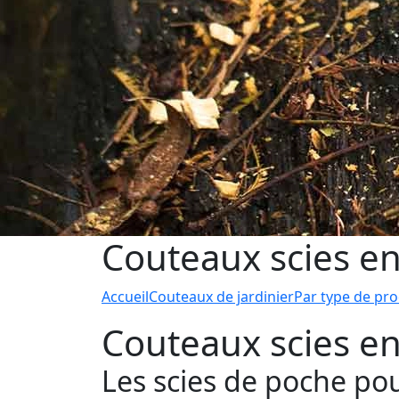
Couteaux scies en
Accueil
Couteaux de jardinier
Par type de pro
Couteaux scies en
Les scies de poche pour