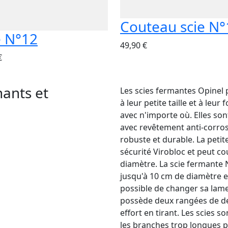
Couteau scie N°
e N°12
49,90 €
€
hants et
Les scies fermantes Opinel 
à leur petite taille et à leu
avec n'importe où. Elles so
avec revêtement anti-corros
robuste et durable. La peti
sécurité Virobloc et peut c
diamètre. La scie fermante 
jusqu'à 10 cm de diamètre et
possible de changer sa lame
possède deux rangées de de
effort en tirant. Les scies s
les branches trop longues p