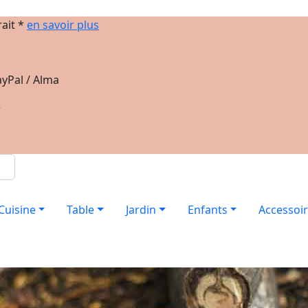
rait *
en savoir plus
yPal / Alma
e
Cuisine
Table
Jardin
Enfants
Accessoi