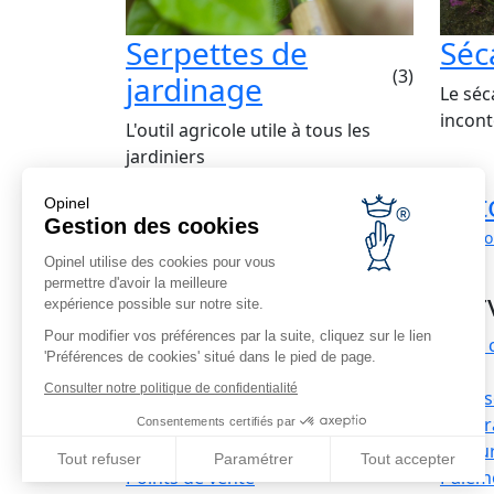
Serpettes de
Séc
(3)
jardinage
Le séca
incont
L'outil agricole utile à tous les
jardiniers
Livraison
Ret
Opinel
Gestion des cookies
économique
livrais
Offerte à
Opinel utilise des cookies pour vous
partir de 69€ d'achat
permettre d'avoir la meilleure
Serv
expérience possible sur notre site.
Pour modifier vos préférences par la suite, cliquez sur le lien
Nous 
'Préférences de cookies' situé dans le pied de page.
Infos corporate
FAQ
Consulter notre politique de confidentialité
Recrutement
Livrai
Nos distributeurs à l’étranger
La gar
Consentements certifiés par
Presse
Retou
Tout refuser
Paramétrer
Tout accepter
Points de vente
Paiem