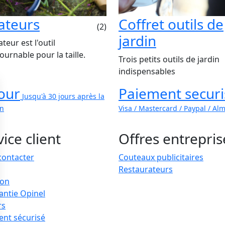
ateurs
Coffret outils de
(2)
jardin
teur est l'outil
ournable pour la taille.
Trois petits outils de jardin
indispensables
our
Paiement securi
Jusqu'à 30 jours après la
on
Visa / Mastercard / Paypal / Al
ice client
Offres entrepris
contacter
Couteaux publicitaires
Restaurateurs
son
antie Opinel
rs
ent sécurisé