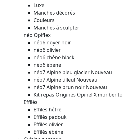
Luxe
Manches décorés
Couleurs
Manches à sculpter
néo Opiflex
néo6 noyer noir
néo6 olivier
néo6 chêne black
néo6 ébène
néo7 Alpine bleu glacier
Nouveau
néo7 Alpine tilleul
Nouveau
néo7 Alpine brun noir
Nouveau
Kit repas Origines Opinel X monbento
Effilés
Effilés hêtre
Effilés padouk
Effilés olivier
Effilés ébène