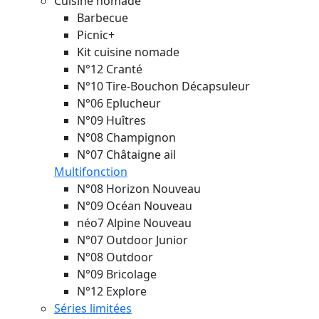
Cuisine nomade
Barbecue
Picnic+
Kit cuisine nomade
N°12 Cranté
N°10 Tire-Bouchon Décapsuleur
N°06 Eplucheur
N°09 Huîtres
N°08 Champignon
N°07 Châtaigne ail
Multifonction
N°08 Horizon
Nouveau
N°09 Océan
Nouveau
néo7 Alpine
Nouveau
N°07 Outdoor Junior
N°08 Outdoor
N°09 Bricolage
N°12 Explore
Séries limitées