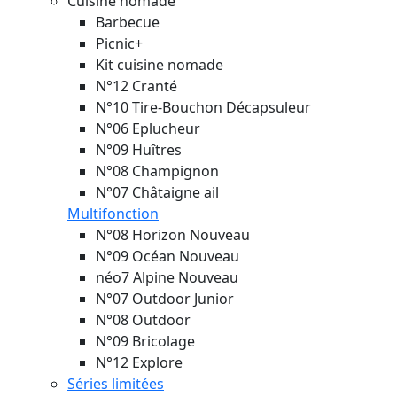
Cuisine nomade
Barbecue
Picnic+
Kit cuisine nomade
N°12 Cranté
N°10 Tire-Bouchon Décapsuleur
N°06 Eplucheur
N°09 Huîtres
N°08 Champignon
N°07 Châtaigne ail
Multifonction
N°08 Horizon
Nouveau
N°09 Océan
Nouveau
néo7 Alpine
Nouveau
N°07 Outdoor Junior
N°08 Outdoor
N°09 Bricolage
N°12 Explore
Séries limitées