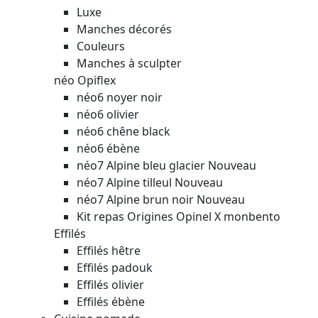
Luxe
Manches décorés
Couleurs
Manches à sculpter
néo Opiflex
néo6 noyer noir
néo6 olivier
néo6 chêne black
néo6 ébène
néo7 Alpine bleu glacier
Nouveau
néo7 Alpine tilleul
Nouveau
néo7 Alpine brun noir
Nouveau
Kit repas Origines Opinel X monbento
Effilés
Effilés hêtre
Effilés padouk
Effilés olivier
Effilés ébène