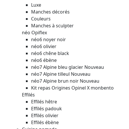
Luxe
Manches décorés
Couleurs
Manches à sculpter
néo Opiflex
néo6 noyer noir
néo6 olivier
néo6 chêne black
néo6 ébène
néo7 Alpine bleu glacier
Nouveau
néo7 Alpine tilleul
Nouveau
néo7 Alpine brun noir
Nouveau
Kit repas Origines Opinel X monbento
Effilés
Effilés hêtre
Effilés padouk
Effilés olivier
Effilés ébène