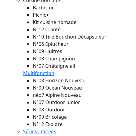
Cuisine nomade
Barbecue
Picnic+
Kit cuisine nomade
N°12 Cranté
N°10 Tire-Bouchon Décapsuleur
N°06 Eplucheur
N°09 Huîtres
N°08 Champignon
N°07 Châtaigne ail
Multifonction
N°08 Horizon
Nouveau
N°09 Océan
Nouveau
néo7 Alpine
Nouveau
N°07 Outdoor Junior
N°08 Outdoor
N°09 Bricolage
N°12 Explore
Séries limitées