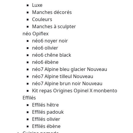
Luxe
Manches décorés
Couleurs
Manches à sculpter
néo Opiflex
néo6 noyer noir
néo6 olivier
néo6 chêne black
néo6 ébène
néo7 Alpine bleu glacier
Nouveau
néo7 Alpine tilleul
Nouveau
néo7 Alpine brun noir
Nouveau
Kit repas Origines Opinel X monbento
Effilés
Effilés hêtre
Effilés padouk
Effilés olivier
Effilés ébène