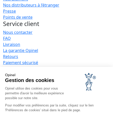
Nos distributeurs à l’étranger
Presse
Points de vente
Service client
Nous contacter
FAQ
Livraison
La garantie Opinel
Retours
Paiement sécurisé
SAV
Conditions générales de vente
Opinel
Offres entreprises
Gestion des cookies
Opinel utilise des cookies pour vous
Couteaux publicitaires
permettre d'avoir la meilleure expérience
Restaurateurs
possible sur notre site.
Opinel News
Pour modifier vos préférences par la suite, cliquez sur le lien
'Préférences de cookies' situé dans le pied de page.
Recevoir les actualités