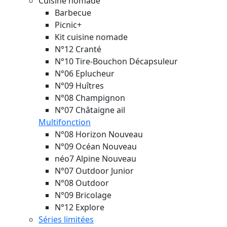
Cuisine nomade
Barbecue
Picnic+
Kit cuisine nomade
N°12 Cranté
N°10 Tire-Bouchon Décapsuleur
N°06 Eplucheur
N°09 Huîtres
N°08 Champignon
N°07 Châtaigne ail
Multifonction
N°08 Horizon
Nouveau
N°09 Océan
Nouveau
néo7 Alpine
Nouveau
N°07 Outdoor Junior
N°08 Outdoor
N°09 Bricolage
N°12 Explore
Séries limitées