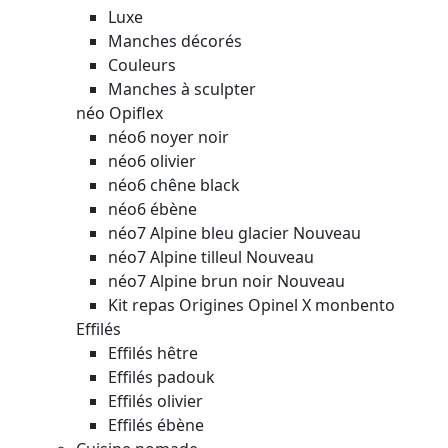
Luxe
Manches décorés
Couleurs
Manches à sculpter
néo Opiflex
néo6 noyer noir
néo6 olivier
néo6 chêne black
néo6 ébène
néo7 Alpine bleu glacier
Nouveau
néo7 Alpine tilleul
Nouveau
néo7 Alpine brun noir
Nouveau
Kit repas Origines Opinel X monbento
Effilés
Effilés hêtre
Effilés padouk
Effilés olivier
Effilés ébène