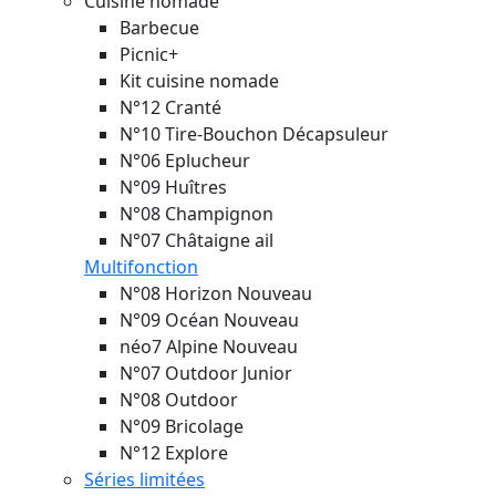
Cuisine nomade
Barbecue
Picnic+
Kit cuisine nomade
N°12 Cranté
N°10 Tire-Bouchon Décapsuleur
N°06 Eplucheur
N°09 Huîtres
N°08 Champignon
N°07 Châtaigne ail
Multifonction
N°08 Horizon
Nouveau
N°09 Océan
Nouveau
néo7 Alpine
Nouveau
N°07 Outdoor Junior
N°08 Outdoor
N°09 Bricolage
N°12 Explore
Séries limitées