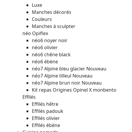
Luxe
Manches décorés
Couleurs
Manches à sculpter
néo Opiflex
néo6 noyer noir
néo6 olivier
néo6 chêne black
néo6 ébène
néo7 Alpine bleu glacier
Nouveau
néo7 Alpine tilleul
Nouveau
néo7 Alpine brun noir
Nouveau
Kit repas Origines Opinel X monbento
Effilés
Effilés hêtre
Effilés padouk
Effilés olivier
Effilés ébène