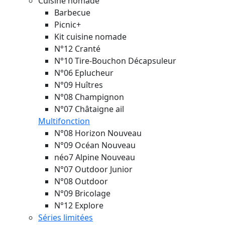
Cuisine nomade
Barbecue
Picnic+
Kit cuisine nomade
N°12 Cranté
N°10 Tire-Bouchon Décapsuleur
N°06 Eplucheur
N°09 Huîtres
N°08 Champignon
N°07 Châtaigne ail
Multifonction
N°08 Horizon
Nouveau
N°09 Océan
Nouveau
néo7 Alpine
Nouveau
N°07 Outdoor Junior
N°08 Outdoor
N°09 Bricolage
N°12 Explore
Séries limitées