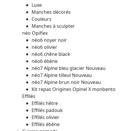
Luxe
Manches décorés
Couleurs
Manches à sculpter
néo Opiflex
néo6 noyer noir
néo6 olivier
néo6 chêne black
néo6 ébène
néo7 Alpine bleu glacier
Nouveau
néo7 Alpine tilleul
Nouveau
néo7 Alpine brun noir
Nouveau
Kit repas Origines Opinel X monbento
Effilés
Effilés hêtre
Effilés padouk
Effilés olivier
Effilés ébène