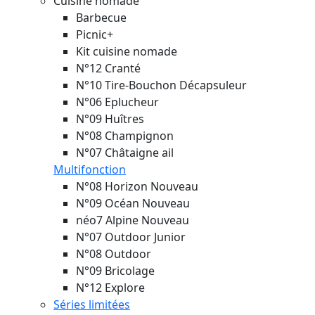
Cuisine nomade
Barbecue
Picnic+
Kit cuisine nomade
N°12 Cranté
N°10 Tire-Bouchon Décapsuleur
N°06 Eplucheur
N°09 Huîtres
N°08 Champignon
N°07 Châtaigne ail
Multifonction
N°08 Horizon
Nouveau
N°09 Océan
Nouveau
néo7 Alpine
Nouveau
N°07 Outdoor Junior
N°08 Outdoor
N°09 Bricolage
N°12 Explore
Séries limitées