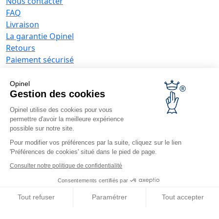
Nous contacter
FAQ
Livraison
La garantie Opinel
Retours
Paiement sécurisé
SAV
Conditions générales de vente
Opinel
Offres entreprises
Gestion des cookies
Opinel utilise des cookies pour vous
Couteaux publicitaires
permettre d'avoir la meilleure expérience
Restaurateurs
possible sur notre site.
Opinel News
Pour modifier vos préférences par la suite, cliquez sur le lien
'Préférences de cookies' situé dans le pied de page.
Recevoir les actualités
Retrouvez-nous
Consulter notre politique de confidentialité
Consentements certifiés par
Tout refuser
Paramétrer
Tout accepter
Axeptio consent
Plateforme de Gestion du Consentement : Personnalisez vos O