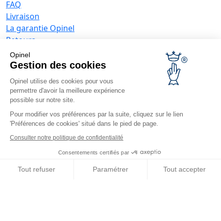
FAQ
Livraison
La garantie Opinel
Retours
Paiement sécurisé
Opinel
SAV
Gestion des cookies
Conditions générales de vente
Opinel utilise des cookies pour vous
Offres entreprises
permettre d'avoir la meilleure expérience
possible sur notre site.
Couteaux publicitaires
Pour modifier vos préférences par la suite, cliquez sur le lien
Restaurateurs
'Préférences de cookies' situé dans le pied de page.
Opinel News
Consulter notre politique de confidentialité
Recevoir les actualités
Consentements certifiés par
Retrouvez-nous
Tout refuser
Paramétrer
Tout accepter
Axeptio consent
Plateforme de Gestion du Consentement : Personnalisez vos O
Notre plateforme vous permet d'adapter et de gérer vos paramètr