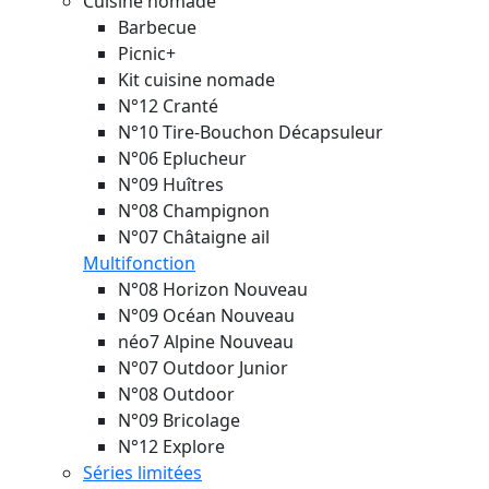
Cuisine nomade
Barbecue
Picnic+
Kit cuisine nomade
N°12 Cranté
N°10 Tire-Bouchon Décapsuleur
N°06 Eplucheur
N°09 Huîtres
N°08 Champignon
N°07 Châtaigne ail
Multifonction
N°08 Horizon
Nouveau
N°09 Océan
Nouveau
néo7 Alpine
Nouveau
N°07 Outdoor Junior
N°08 Outdoor
N°09 Bricolage
N°12 Explore
Séries limitées