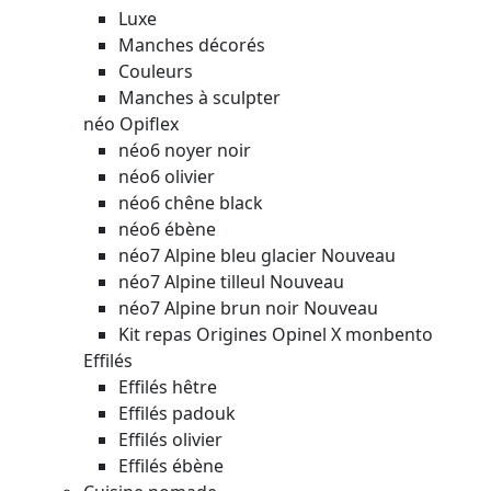
Luxe
Manches décorés
Couleurs
Manches à sculpter
néo Opiflex
néo6 noyer noir
néo6 olivier
néo6 chêne black
néo6 ébène
néo7 Alpine bleu glacier
Nouveau
néo7 Alpine tilleul
Nouveau
néo7 Alpine brun noir
Nouveau
Kit repas Origines Opinel X monbento
Effilés
Effilés hêtre
Effilés padouk
Effilés olivier
Effilés ébène