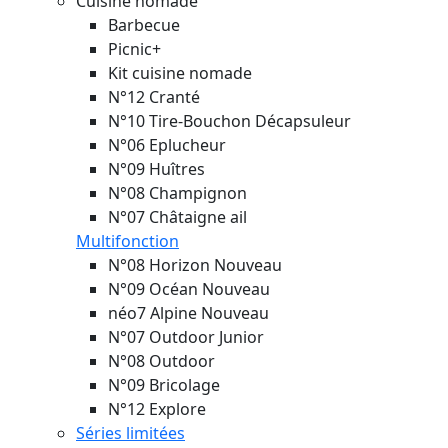
Cuisine nomade
Barbecue
Picnic+
Kit cuisine nomade
N°12 Cranté
N°10 Tire-Bouchon Décapsuleur
N°06 Eplucheur
N°09 Huîtres
N°08 Champignon
N°07 Châtaigne ail
Multifonction
N°08 Horizon
Nouveau
N°09 Océan
Nouveau
néo7 Alpine
Nouveau
N°07 Outdoor Junior
N°08 Outdoor
N°09 Bricolage
N°12 Explore
Séries limitées