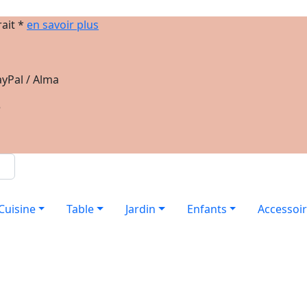
rait *
en savoir plus
yPal / Alma
e
Cuisine
Table
Jardin
Enfants
Accessoi