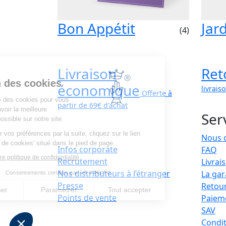
Bon Appétit
Jar
(4)
Livraison
Ret
Opinel
Gestion des cookies
économique
livrais
Offerte à
Opinel utilise des cookies pour vous
partir de 69€ d'achat
permettre d'avoir la meilleure
Serv
expérience possible sur notre site.
Pour modifier vos préférences par la suite, cliquez sur le lien
Nous 
'Préférences de cookies' situé dans le pied de page.
Infos corporate
FAQ
Consulter notre politique de confidentialité
Recrutement
Livrai
Nos distributeurs à l’étranger
La gar
Consentements certifiés par
Presse
Retou
Tout refuser
Paramétrer
Tout accepter
Points de vente
Paiem
Axeptio consent
Plateforme de Gestion du Consentement : Personnalisez vo
SAV
Condit