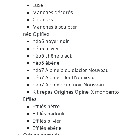
Luxe
Manches décorés
Couleurs
Manches à sculpter
néo Opiflex
néo6 noyer noir
néo6 olivier
néo6 chêne black
néo6 ébène
néo7 Alpine bleu glacier
Nouveau
néo7 Alpine tilleul
Nouveau
néo7 Alpine brun noir
Nouveau
Kit repas Origines Opinel X monbento
Effilés
Effilés hêtre
Effilés padouk
Effilés olivier
Effilés ébène