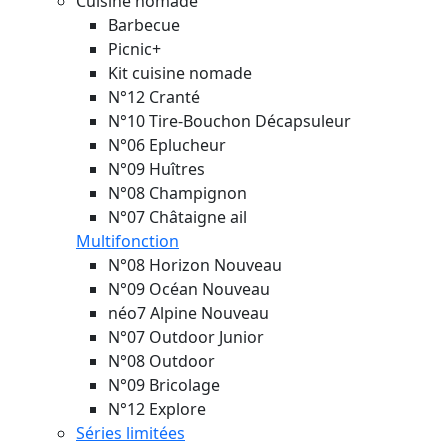
Cuisine nomade
Barbecue
Picnic+
Kit cuisine nomade
N°12 Cranté
N°10 Tire-Bouchon Décapsuleur
N°06 Eplucheur
N°09 Huîtres
N°08 Champignon
N°07 Châtaigne ail
Multifonction
N°08 Horizon
Nouveau
N°09 Océan
Nouveau
néo7 Alpine
Nouveau
N°07 Outdoor Junior
N°08 Outdoor
N°09 Bricolage
N°12 Explore
Séries limitées