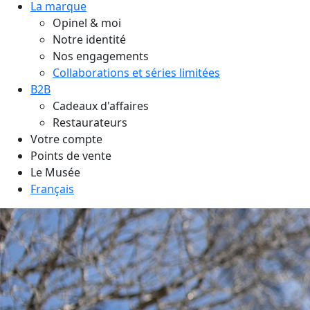
La marque
Opinel & moi
Notre identité
Nos engagements
Collaborations et séries limitées
B2B
Cadeaux d'affaires
Restaurateurs
Votre compte
Points de vente
Le Musée
Français