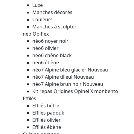
Luxe
Manches décorés
Couleurs
Manches à sculpter
néo Opiflex
néo6 noyer noir
néo6 olivier
néo6 chêne black
néo6 ébène
néo7 Alpine bleu glacier
Nouveau
néo7 Alpine tilleul
Nouveau
néo7 Alpine brun noir
Nouveau
Kit repas Origines Opinel X monbento
Effilés
Effilés hêtre
Effilés padouk
Effilés olivier
Effilés ébène