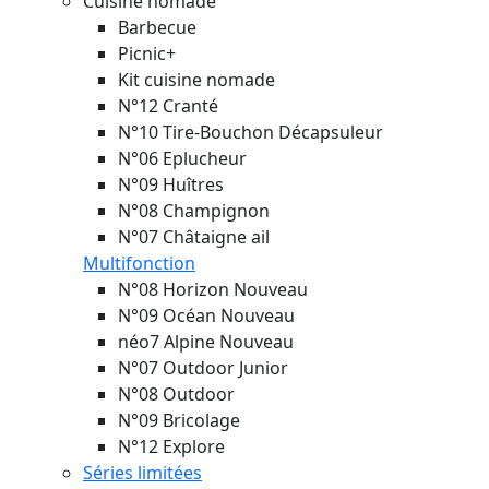
Cuisine nomade
Barbecue
Picnic+
Kit cuisine nomade
N°12 Cranté
N°10 Tire-Bouchon Décapsuleur
N°06 Eplucheur
N°09 Huîtres
N°08 Champignon
N°07 Châtaigne ail
Multifonction
N°08 Horizon
Nouveau
N°09 Océan
Nouveau
néo7 Alpine
Nouveau
N°07 Outdoor Junior
N°08 Outdoor
N°09 Bricolage
N°12 Explore
Séries limitées