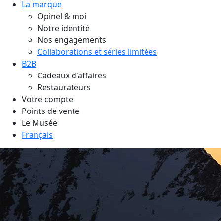
La marque
Opinel & moi
Notre identité
Nos engagements
Collaborations et séries limitées
B2B
Cadeaux d'affaires
Restaurateurs
Votre compte
Points de vente
Le Musée
Français