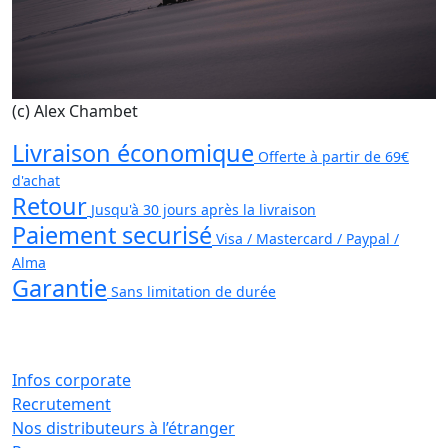
(c) Alex Chambet
Livraison économique
Offerte à partir de 69€
d'achat
Retour
Jusqu'à 30 jours après la livraison
Paiement securisé
Visa / Mastercard / Paypal /
Alma
Garantie
Sans limitation de durée
Infos corporate
Recrutement
Nos distributeurs à l’étranger