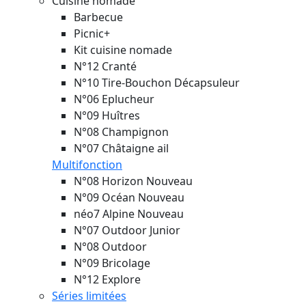
Cuisine nomade
Barbecue
Picnic+
Kit cuisine nomade
N°12 Cranté
N°10 Tire-Bouchon Décapsuleur
N°06 Eplucheur
N°09 Huîtres
N°08 Champignon
N°07 Châtaigne ail
Multifonction
N°08 Horizon
Nouveau
N°09 Océan
Nouveau
néo7 Alpine
Nouveau
N°07 Outdoor Junior
N°08 Outdoor
N°09 Bricolage
N°12 Explore
Séries limitées