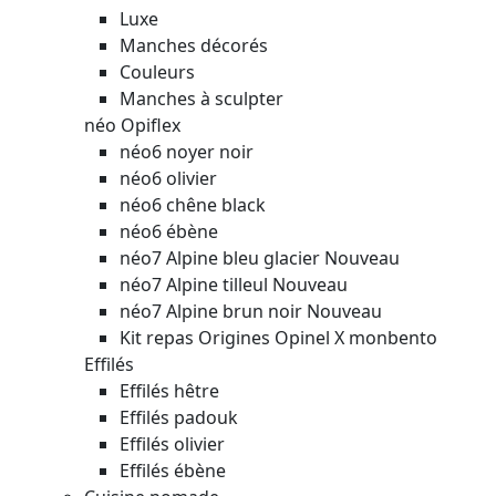
Luxe
Manches décorés
Couleurs
Manches à sculpter
néo Opiflex
néo6 noyer noir
néo6 olivier
néo6 chêne black
néo6 ébène
néo7 Alpine bleu glacier
Nouveau
néo7 Alpine tilleul
Nouveau
néo7 Alpine brun noir
Nouveau
Kit repas Origines Opinel X monbento
Effilés
Effilés hêtre
Effilés padouk
Effilés olivier
Effilés ébène