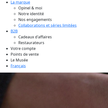
La marque
Opinel & moi
Notre identité
Nos engagements
Collaborations et séries limitées
B2B
Cadeaux d'affaires
Restaurateurs
Votre compte
Points de vente
Le Musée
Français