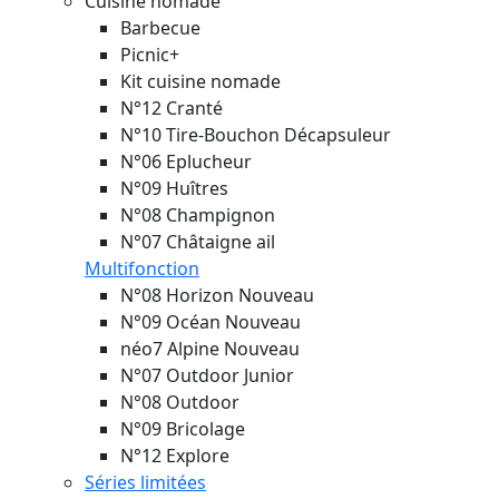
Cuisine nomade
Barbecue
Picnic+
Kit cuisine nomade
N°12 Cranté
N°10 Tire-Bouchon Décapsuleur
N°06 Eplucheur
N°09 Huîtres
N°08 Champignon
N°07 Châtaigne ail
Multifonction
N°08 Horizon
Nouveau
N°09 Océan
Nouveau
néo7 Alpine
Nouveau
N°07 Outdoor Junior
N°08 Outdoor
N°09 Bricolage
N°12 Explore
Séries limitées