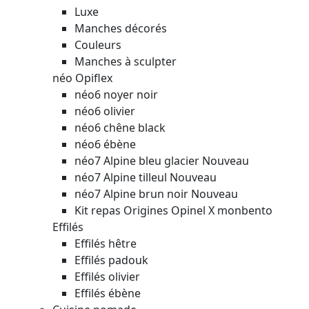
Luxe
Manches décorés
Couleurs
Manches à sculpter
néo Opiflex
néo6 noyer noir
néo6 olivier
néo6 chêne black
néo6 ébène
néo7 Alpine bleu glacier
Nouveau
néo7 Alpine tilleul
Nouveau
néo7 Alpine brun noir
Nouveau
Kit repas Origines Opinel X monbento
Effilés
Effilés hêtre
Effilés padouk
Effilés olivier
Effilés ébène