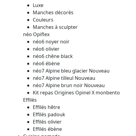
Luxe
Manches décorés
Couleurs
Manches à sculpter
néo Opiflex
néo6 noyer noir
néo6 olivier
néo6 chêne black
néo6 ébène
néo7 Alpine bleu glacier
Nouveau
néo7 Alpine tilleul
Nouveau
néo7 Alpine brun noir
Nouveau
Kit repas Origines Opinel X monbento
Effilés
Effilés hêtre
Effilés padouk
Effilés olivier
Effilés ébène