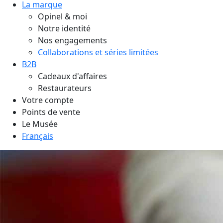
La marque
Opinel & moi
Notre identité
Nos engagements
Collaborations et séries limitées
B2B
Cadeaux d'affaires
Restaurateurs
Votre compte
Points de vente
Le Musée
Français