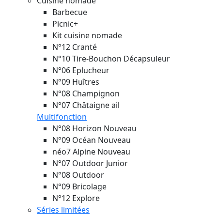
Cuisine nomade
Barbecue
Picnic+
Kit cuisine nomade
N°12 Cranté
N°10 Tire-Bouchon Décapsuleur
N°06 Eplucheur
N°09 Huîtres
N°08 Champignon
N°07 Châtaigne ail
Multifonction
N°08 Horizon
Nouveau
N°09 Océan
Nouveau
néo7 Alpine
Nouveau
N°07 Outdoor Junior
N°08 Outdoor
N°09 Bricolage
N°12 Explore
Séries limitées