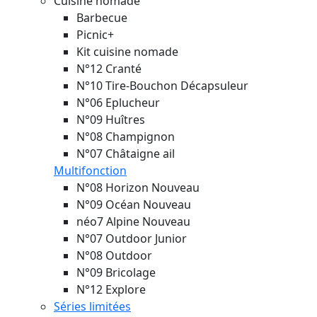
Cuisine nomade
Barbecue
Picnic+
Kit cuisine nomade
N°12 Cranté
N°10 Tire-Bouchon Décapsuleur
N°06 Eplucheur
N°09 Huîtres
N°08 Champignon
N°07 Châtaigne ail
Multifonction
N°08 Horizon
Nouveau
N°09 Océan
Nouveau
néo7 Alpine
Nouveau
N°07 Outdoor Junior
N°08 Outdoor
N°09 Bricolage
N°12 Explore
Séries limitées