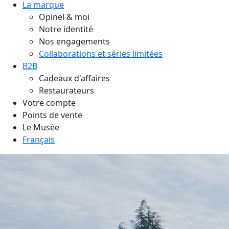
La marque
Opinel & moi
Notre identité
Nos engagements
Collaborations et séries limitées
B2B
Cadeaux d'affaires
Restaurateurs
Votre compte
Points de vente
Le Musée
Français