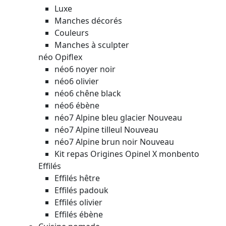
Luxe
Manches décorés
Couleurs
Manches à sculpter
néo Opiflex
néo6 noyer noir
néo6 olivier
néo6 chêne black
néo6 ébène
néo7 Alpine bleu glacier
Nouveau
néo7 Alpine tilleul
Nouveau
néo7 Alpine brun noir
Nouveau
Kit repas Origines Opinel X monbento
Effilés
Effilés hêtre
Effilés padouk
Effilés olivier
Effilés ébène