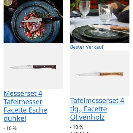
Bester Verkauf
Messerset 4
Tafelmesserset 4
Tafelmesser
tlg., Facette
Facette Esche
Olivenholz
dunkel
- 10 %
- 10 %