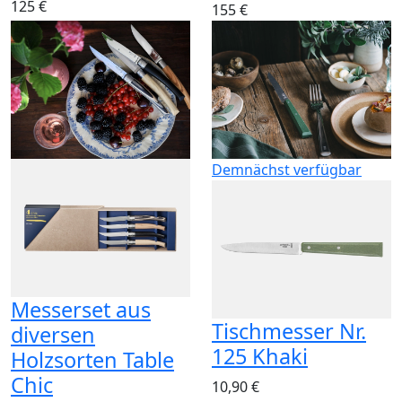
125 €
155 €
Demnächst verfügbar
Messerset aus
Tischmesser Nr.
diversen
125 Khaki
Holzsorten Table
Chic
10,90 €