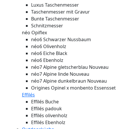
Luxus Taschenmesser
Taschenmesser mit Gravur
Bunte Taschenmesser
Schnitzmesser
néo Opiflex
néo6 Schwarzer Nussbaum
néo6 Olivenholz
néo6 Eiche Black
néo6 Ebenholz
néo7 Alpine gletscherblau
Nouveau
néo7 Alpine linde
Nouveau
néo7 Alpine dunkelbraun
Nouveau
Origines Opinel x monbento Essensset
Effilés
Effilés Buche
Effilés padouk
Effilés olivenholz
Effilés Ebenholz