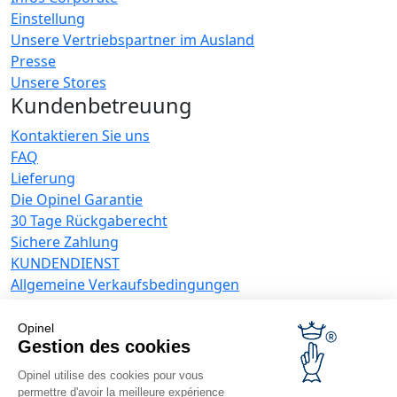
Einstellung
Unsere Vertriebspartner im Ausland
Presse
Unsere Stores
Kundenbetreuung
Kontaktieren Sie uns
FAQ
Lieferung
Die Opinel Garantie
30 Tage Rückgaberecht
Sichere Zahlung
KUNDENDIENST
Allgemeine Verkaufsbedingungen
Datenschutzrichtlinie
Angebote für Unternehmen
Opinel
Gestion des cookies
Werbegeschenke
Opinel utilise des cookies pour vous
Gastronome
permettre d'avoir la meilleure expérience