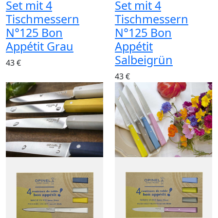
Set mit 4
Set mit 4
Tischmessern
Tischmessern
N°125 Bon
N°125 Bon
Appétit Grau
Appétit
Salbeigrün
43 €
43 €