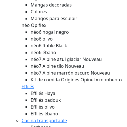
Mangas decoradas
Colores
Mangos para esculpir
néo Opiflex
néo6 nogal negro
néo6 olivo
néo6 Roble Black
néo6 ébano
néo7 Alpine azul glaciar
Nouveau
néo7 Alpine tilo
Nouveau
néo7 Alpine marrón oscuro
Nouveau
Kit de comida Origines Opinel x monbento
Effilés
Effilés Haya
Effilés padouk
Effilés olivo
Effilés ébano
Cocina transportable