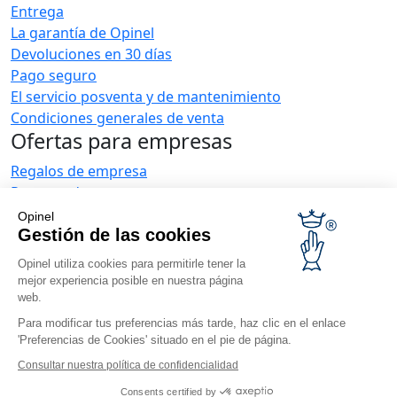
Entrega
La garantía de Opinel
Devoluciones en 30 días
Pago seguro
El servicio posventa y de mantenimiento
Condiciones generales de venta
Ofertas para empresas
Regalos de empresa
Restauradores
Noticias Opinel
Opinel
Gestión de las cookies
Recibir las novedades
Venga a vernos
Opinel utiliza cookies para permitirle tener la
mejor experiencia posible en nuestra página
web.
Para modificar tus preferencias más tarde, haz clic en el enlace
'Preferencias de Cookies' situado en el pie de página.
Consultar nuestra política de confidencialidad
© Opinel, 2026.
Aviso legal
CGU
Accesibilidad
Consents certified by