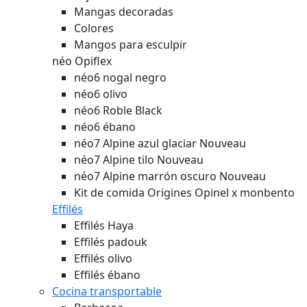
Mangas decoradas
Colores
Mangos para esculpir
néo Opiflex
néo6 nogal negro
néo6 olivo
néo6 Roble Black
néo6 ébano
néo7 Alpine azul glaciar
Nouveau
néo7 Alpine tilo
Nouveau
néo7 Alpine marrón oscuro
Nouveau
Kit de comida Origines Opinel x monbento
Effilés
Effilés Haya
Effilés padouk
Effilés olivo
Effilés ébano
Cocina transportable