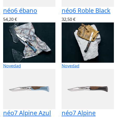
néo6 ébano
néo6 Roble Black
54,20 €
32,50 €
Novedad
Novedad
néo7 Alpine Azul
néo7 Alpine