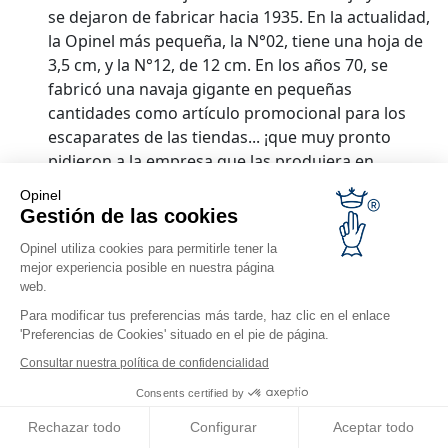
se dejaron de fabricar hacia 1935. En la actualidad,
la Opinel más pequeña, la N°02, tiene una hoja de
3,5 cm, y la N°12, de 12 cm. En los años 70, se
fabricó una navaja gigante en pequeñas
cantidades como artículo promocional para los
escaparates de las tiendas... ¡que muy pronto
pidieron a la empresa que las produjera en
grandes series para venderlas a particulares! El
Opinel
N°13 gigante tiene 22 cm de hoja y mide 50 cm
Gestión de las cookies
abierto.
Opinel utiliza cookies para permitirle tener la
mejor experiencia posible en nuestra página
web.
Para modificar tus preferencias más tarde, haz clic en el enlace
'Preferencias de Cookies' situado en el pie de página.
Consultar nuestra política de confidencialidad
Consents certified by
Rechazar todo
Configurar
Aceptar todo