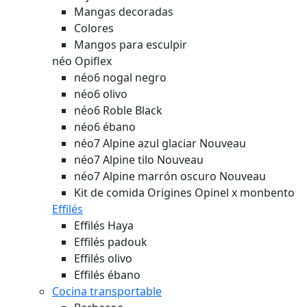
Mangas decoradas
Colores
Mangos para esculpir
néo Opiflex
néo6 nogal negro
néo6 olivo
néo6 Roble Black
néo6 ébano
néo7 Alpine azul glaciar
Nouveau
néo7 Alpine tilo
Nouveau
néo7 Alpine marrón oscuro
Nouveau
Kit de comida Origines Opinel x monbento
Effilés
Effilés Haya
Effilés padouk
Effilés olivo
Effilés ébano
Cocina transportable