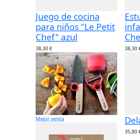
Juego de cocina
Est
para niños "Le Petit
infa
Chef" azul
Che
38,30 €
38,30 
Del
Mejor venta
35,80 