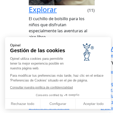
Explorar
(11)
El cuchillo de bolsillo para los
niños que disfrutan
especialmente las aventuras al
aire libre
Opinel
Entrega exprés
Dev
A todo el
Gestión de las cookies
mundo
días d
Opinel utiliza cookies para permitirle
Serv
tener la mejor experiencia posible en
nuestra página web.
Conta
Para modificar tus preferencias más tarde, haz clic en el enlace
Información corporativa
FAQ
'Preferencias de Cookies' situado en el pie de página.
Contratación
Entre
Consultar nuestra política de confidencialidad
Nuestros distribuidores en el
La gar
extranjero
Devolu
Consents certified by
Prensa
Pago 
Rechazar todo
Configurar
Aceptar todo
Encontrar una tienda
El ser
Axeptio consent
Plataforma de Gestión de Consentimiento: Personaliza tus 