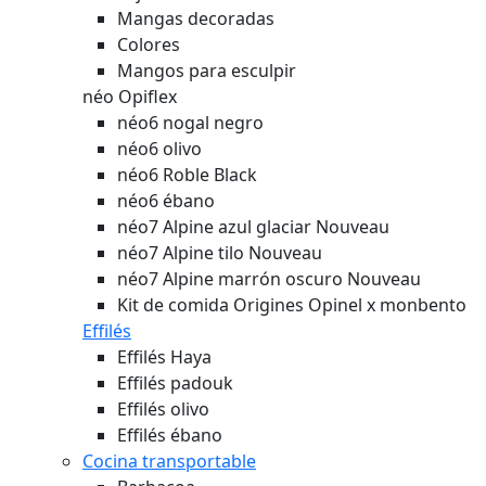
Mangas decoradas
Colores
Mangos para esculpir
néo Opiflex
néo6 nogal negro
néo6 olivo
néo6 Roble Black
néo6 ébano
néo7 Alpine azul glaciar
Nouveau
néo7 Alpine tilo
Nouveau
néo7 Alpine marrón oscuro
Nouveau
Kit de comida Origines Opinel x monbento
Effilés
Effilés Haya
Effilés padouk
Effilés olivo
Effilés ébano
Cocina transportable