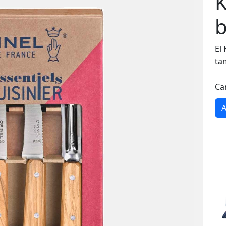
K
b
El 
ta
Ca
A