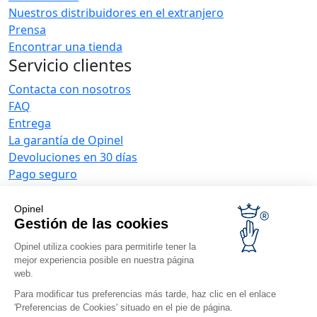
Nuestros distribuidores en el extranjero
Prensa
Encontrar una tienda
Servicio clientes
Contacta con nosotros
FAQ
Entrega
La garantía de Opinel
Devoluciones en 30 días
Pago seguro
El servicio posventa y de mantenimiento
Condiciones generales de venta
Opinel
Ofertas para empresas
Gestión de las cookies
Opinel utiliza cookies para permitirle tener la
Regalos de empresa
mejor experiencia posible en nuestra página
Restauradores
web.
Noticias Opinel
Para modificar tus preferencias más tarde, haz clic en el enlace
'Preferencias de Cookies' situado en el pie de página.
Recibir las novedades