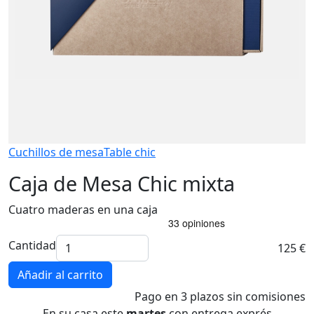
Cuchillos de mesa
Table chic
Caja de Mesa Chic mixta
Cuatro maderas en una caja
Cantidad
125 €
Añadir al carrito
Pago
en 3 plazos
sin comisiones
En su casa este
martes
con entrega exprés