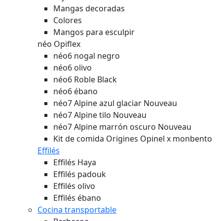
Mangas decoradas
Colores
Mangos para esculpir
néo Opiflex
néo6 nogal negro
néo6 olivo
néo6 Roble Black
néo6 ébano
néo7 Alpine azul glaciar
Nouveau
néo7 Alpine tilo
Nouveau
néo7 Alpine marrón oscuro
Nouveau
Kit de comida Origines Opinel x monbento
Effilés
Effilés Haya
Effilés padouk
Effilés olivo
Effilés ébano
Cocina transportable