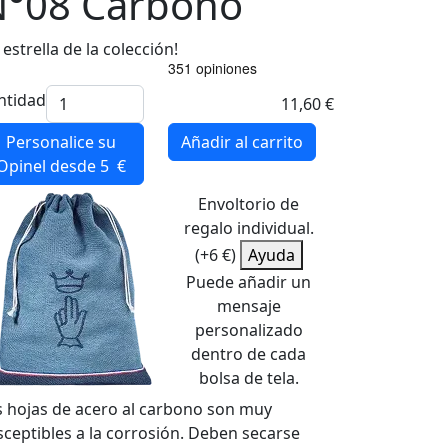
N°08 Carbono
 estrella de la colección!
ntidad
11,60 €
Personalice su
Añadir al carrito
Opinel
desde 5 €
Envoltorio de
regalo individual.
(+6 €)
Ayuda
Puede añadir un
mensaje
personalizado
dentro de cada
bolsa de tela.
s hojas de acero al carbono son muy
sceptibles a la corrosión. Deben secarse