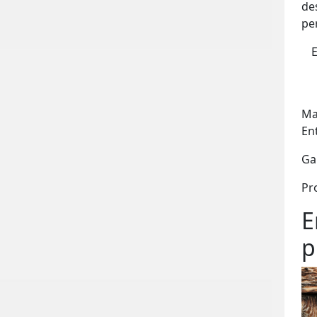
de
pe
E
Ma
En
Ga
Pr
E
p