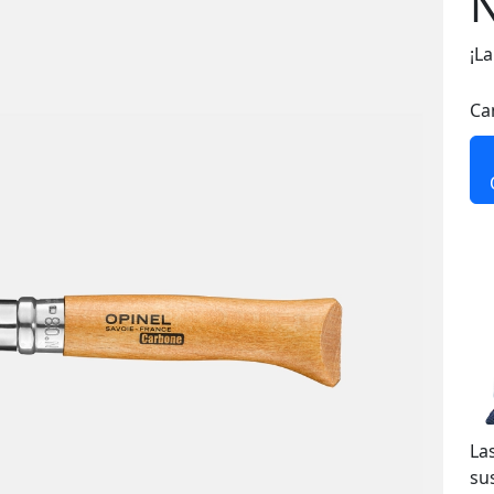
¡La
Ca
La
su