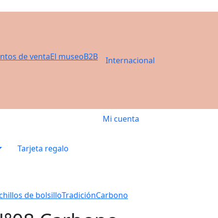
ntos de venta
El museo
B2B
Internacional
Mi cuenta
Tarjeta regalo
hillos de bolsillo
Tradición
Carbono