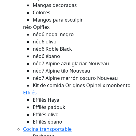
Mangas decoradas
Colores
Mangos para esculpir
néo Opiflex
néo6 nogal negro
néo6 olivo
néo6 Roble Black
néo6 ébano
néo7 Alpine azul glaciar
Nouveau
néo7 Alpine tilo
Nouveau
néo7 Alpine marrón oscuro
Nouveau
Kit de comida Origines Opinel x monbento
Effilés
Effilés Haya
Effilés padouk
Effilés olivo
Effilés ébano
Cocina transportable