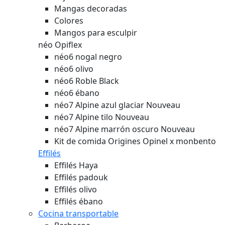
Mangas decoradas
Colores
Mangos para esculpir
néo Opiflex
néo6 nogal negro
néo6 olivo
néo6 Roble Black
néo6 ébano
néo7 Alpine azul glaciar
Nouveau
néo7 Alpine tilo
Nouveau
néo7 Alpine marrón oscuro
Nouveau
Kit de comida Origines Opinel x monbento
Effilés
Effilés Haya
Effilés padouk
Effilés olivo
Effilés ébano
Cocina transportable