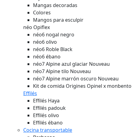
Mangas decoradas
Colores
Mangos para esculpir
néo Opiflex
néo6 nogal negro
néo6 olivo
néo6 Roble Black
néo6 ébano
néo7 Alpine azul glaciar
Nouveau
néo7 Alpine tilo
Nouveau
néo7 Alpine marrón oscuro
Nouveau
Kit de comida Origines Opinel x monbento
Effilés
Effilés Haya
Effilés padouk
Effilés olivo
Effilés ébano
Cocina transportable