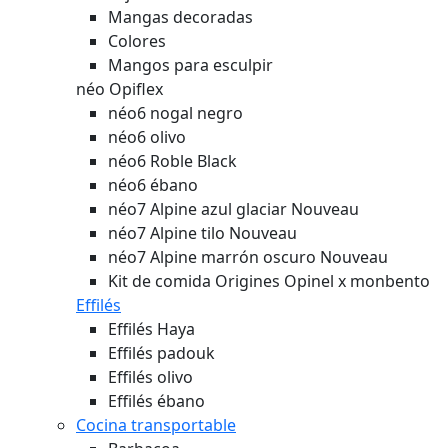
Mangas decoradas
Colores
Mangos para esculpir
néo Opiflex
néo6 nogal negro
néo6 olivo
néo6 Roble Black
néo6 ébano
néo7 Alpine azul glaciar
Nouveau
néo7 Alpine tilo
Nouveau
néo7 Alpine marrón oscuro
Nouveau
Kit de comida Origines Opinel x monbento
Effilés
Effilés Haya
Effilés padouk
Effilés olivo
Effilés ébano
Cocina transportable