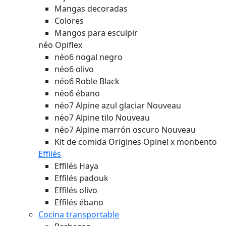
Mangas decoradas
Colores
Mangos para esculpir
néo Opiflex
néo6 nogal negro
néo6 olivo
néo6 Roble Black
néo6 ébano
néo7 Alpine azul glaciar
Nouveau
néo7 Alpine tilo
Nouveau
néo7 Alpine marrón oscuro
Nouveau
Kit de comida Origines Opinel x monbento
Effilés
Effilés Haya
Effilés padouk
Effilés olivo
Effilés ébano
Cocina transportable