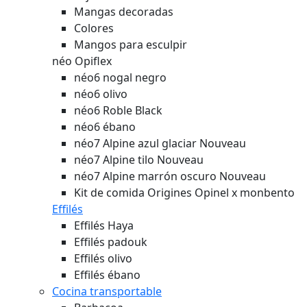
Mangas decoradas
Colores
Mangos para esculpir
néo Opiflex
néo6 nogal negro
néo6 olivo
néo6 Roble Black
néo6 ébano
néo7 Alpine azul glaciar
Nouveau
néo7 Alpine tilo
Nouveau
néo7 Alpine marrón oscuro
Nouveau
Kit de comida Origines Opinel x monbento
Effilés
Effilés Haya
Effilés padouk
Effilés olivo
Effilés ébano
Cocina transportable