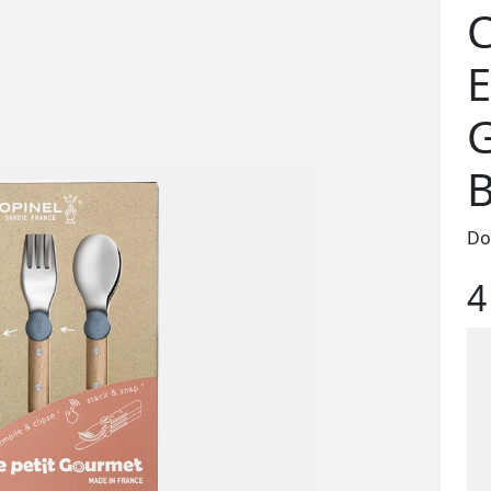
C
E
G
B
Do
4