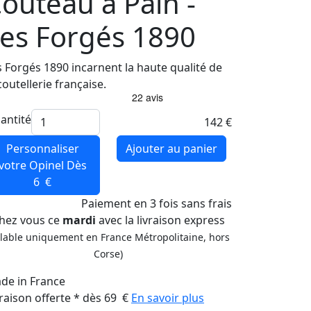
outeau à Pain -
es Forgés 1890
s Forgés 1890 incarnent la haute qualité de
coutellerie française.
antité
142 €
Personnaliser
Ajouter au panier
votre Opinel
Dès
6 €
Paiement
en 3 fois
sans frais
hez vous ce
mardi
avec la livraison express
alable uniquement en France Métropolitaine, hors
Corse)
de in France
vraison offerte * dès 69 €
En savoir plus