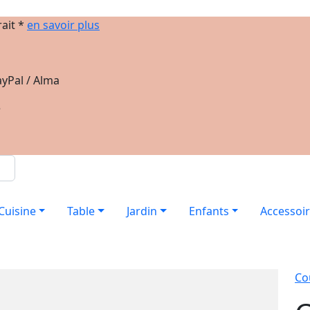
rait *
en savoir plus
yPal / Alma
e
Cuisine
Table
Jardin
Enfants
Accessoi
Co