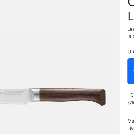
C
L
Le
la 
Qu
C
(v
Ma
Li