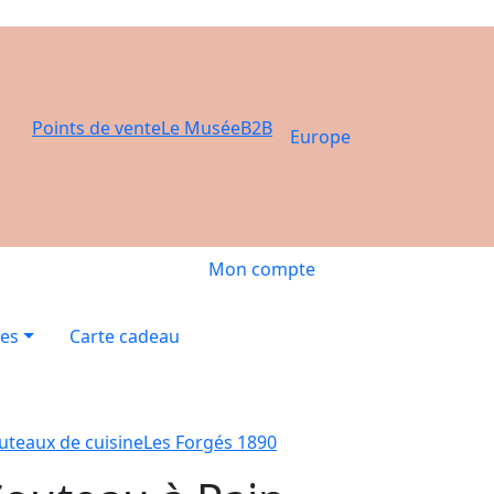
Points de vente
Le Musée
B2B
Europe
Mon compte
res
Carte cadeau
uteaux de cuisine
Les Forgés 1890